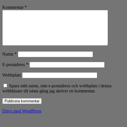
Kommentar
*
Namn
*
E-postadress
*
Webbplats
Spara mitt namn, min e-postadress och webbplats i denna
webbläsare till nästa gång jag skriver en kommentar.
Drivs med WordPress