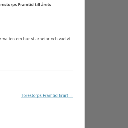
estorps Framtid till årets
ormation om hur vi arbetar och vad vi
Torestorps Framtid firar!
→