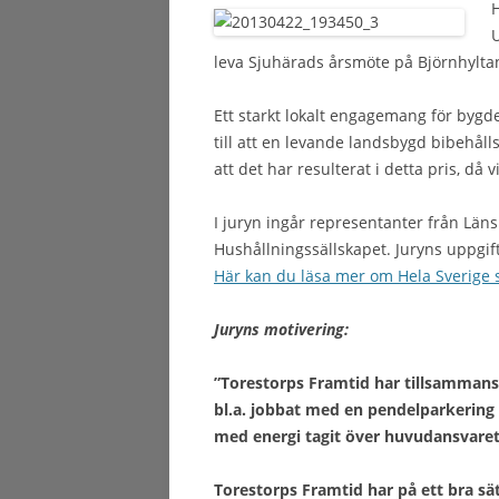
H
U
leva Sjuhärads årsmöte på Björnhylta
Ett starkt lokalt engagemang för bygde
till att en levande landsbygd bibehåll
att det har resulterat i detta pris, då v
I juryn ingår representanter från L
Hushållningssällskapet. Juryns uppgif
Här kan du läsa mer om Hela Sverige 
Juryns motivering:
”Torestorps Framtid har tillsammans 
bl.a. jobbat med en pendelparkering 
med energi tagit över huvudansvaret
Torestorps Framtid har på ett bra s