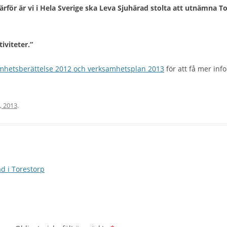
för är vi i Hela Sverige ska Leva Sjuhärad stolta att utnämna Tor
iviteter.”
mhetsberättelse 2012 och verksamhetsplan 2013
för att få mer inf
l, 2013
.
ad i Torestorp