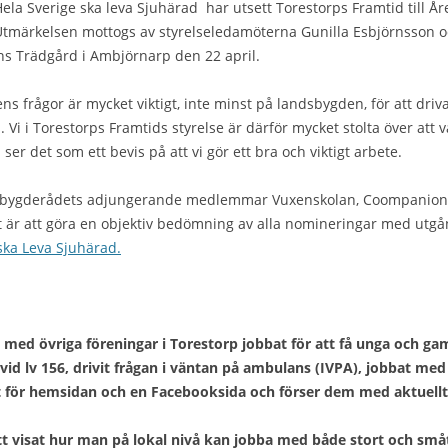
ela Sverige ska leva Sjuhärad har utsett Torestorps Framtid till År
tmärkelsen mottogs av styrelseledamöterna Gunilla Esbjörnsson oc
ns Trädgård i Ambjörnarp den 22 april.
ns frågor är mycket viktigt, inte minst på landsbygden, för att dri
s. Vi i Torestorps Framtids styrelse är därför mycket stolta över a
i ser det som ett bevis på att vi gör ett bra och viktigt arbete.
änsbygderådets adjungerande medlemmar Vuxenskolan, Coompanion
t är att göra en objektiv bedömning av alla nomineringar med utgån
ska Leva Sjuhärad.
med övriga föreningar i Torestorp jobbat för att få unga och gam
vid lv 156, drivit frågan i väntan på ambulans (IVPA), jobbat med
 för hemsidan och en Facebooksida och förser dem med aktuellt 
ätt visat hur man på lokal nivå kan jobba med både stort och sm