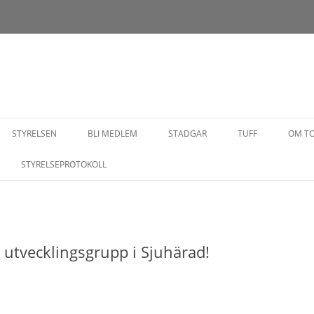
Hoppa
till
STYRELSEN
BLI MEDLEM
STADGAR
TUFF
OM T
innehåll
STYRELSEPROTOKOLL
 utvecklingsgrupp i Sjuhärad!