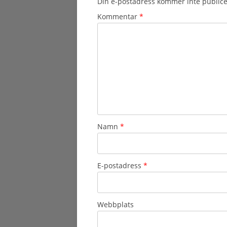
Din e-postadress kommer inte publice
Kommentar
*
Namn
*
E-postadress
*
Webbplats