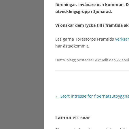
föreningar, invånare och kommun. Där
utvecklingsgrupp i Sjuhärad.
Vi önskar dem lycka till i framtida akt
Läs gärna Torestorps Framtids
verksa
har åstadkommit.
Detta inlägg postades i
Aktuellt
den
22 apri
Inläggsnavigering
←
Stort intresse för fibernätsutbyggn
Lämna ett svar