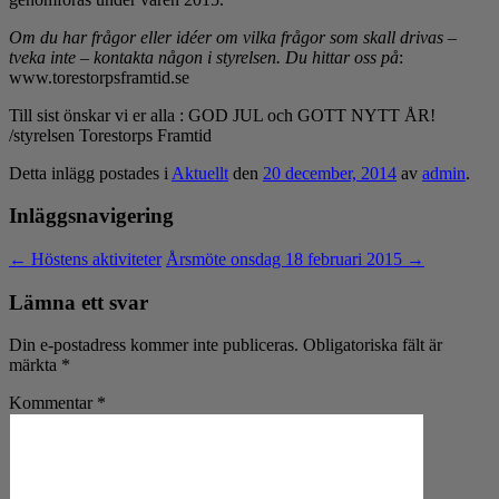
Om du har frågor eller idéer om vilka frågor som skall drivas –
tveka inte – kontakta någon i styrelsen. Du hittar oss på
:
www.torestorpsframtid.se
Till sist önskar vi er alla : GOD JUL och GOTT NYTT ÅR!
/styrelsen Torestorps Framtid
Detta inlägg postades i
Aktuellt
den
20 december, 2014
av
admin
.
Inläggsnavigering
←
Höstens aktiviteter
Årsmöte onsdag 18 februari 2015
→
Lämna ett svar
Din e-postadress kommer inte publiceras.
Obligatoriska fält är
märkta
*
Kommentar
*