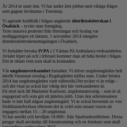
År 2014 är snart slut. Vi har under året jobbat med viktiga frågor
som gagnar invånarna i Torestorp.
Vi agerade kraftfullt i frågan angående
distriktssköterskan i
Öxabäck
– tyvärr utan framgång.
Trots massiva protester från föreningar och byalag var
nedläggningen ett faktum. 1 november 2014 stängdes
distriktssköterskemottagningen i Öxabäck.
Vi fortsätter bevaka
IVPA
( I Väntan På Ambulans)-verksamheten.
Avtalet löper på och i februari kommer man att fatta beslut i frågan.
Det är oklart vem som skall ta kostnaden.
Vår
ungdomsverksamhet
fortsätter. Vi driver ungdomsgården helt
ideellt.Varannan torsdag i Bygdegården träffas man. Under hösten
2014 har ungdomsgården varit välbesökt.Det tycker vi är roligt –
och det visar ju också hur viktig den här verksamheten är.
Ett stort tack till Marianne Karlsson, ungdomsansvarig – som är så
engagerad och som gör ett jättebra jobb. Utan den arbetsinsatsen
hade vi inte haft någon ungdomsgård. Vi är också beroende av viss
föräldramedverkan eftersom det är svårt som ensam vuxen att
engagera mellan 15 – 20 ungdomar.
Vi har ansökt och beviljats 19.000:- från Sparbanksstiftelsen. Dessa
pengar skall användas till fotoutrustning och en fotokurs som skall
genomföras under våren 2015.