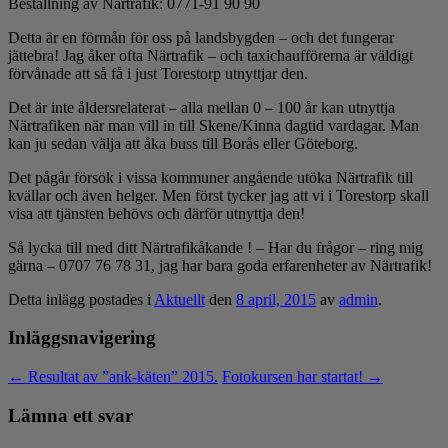
Beställning av Närtrafik: 0771-91 90 90
Detta är en förmån för oss på landsbygden – och det fungerar
jättebra! Jag åker ofta Närtrafik – och taxichaufförerna är väldigt
förvånade att så få i just Torestorp utnyttjar den.
Det är inte åldersrelaterat – alla mellan 0 – 100 år kan utnyttja
Närtrafiken när man vill in till Skene/Kinna dagtid vardagar. Man
kan ju sedan välja att åka buss till Borås eller Göteborg.
Det pågår försök i vissa kommuner angående utöka Närtrafik till
kvällar och även helger. Men först tycker jag att vi i Torestorp skall
visa att tjänsten behövs och därför utnyttja den!
Så lycka till med ditt Närtrafikåkande ! – Har du frågor – ring mig
gärna – 0707 76 78 31, jag har bara goda erfarenheter av Närtrafik!
Detta inlägg postades i
Aktuellt
den
8 april, 2015
av
admin
.
Inläggsnavigering
←
Resultat av ”ank-käten” 2015.
Fotokursen har startat!
→
Lämna ett svar