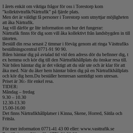
I årets enkät om viktiga frågor för oss i Torestorp kom
”kollektivtrafik/Närtrafik” på fjärde plats.
Men det är väldigt få personer i Torestorp som utnyttjar möjligheten
att åka Närtrafik.
Jag vill därför ge lite information om hur det fungerar:
Närtrafik finns för dig som vill åka kollektivt från landsbygden in till
tätorten.
Beställ din resa senast 2 timmar i förväg genom att ringa Västtrafiks
beställningscentral 0771-91 90 90.
Bilen hämtar dig på avtalad tid vid den adress dör du befinner dig, t
ex hemma och kör dig till den Närtrafikhållplats du önskar resa till.
När bilen hämtar dig är det viktigt att du står ute och är klar för att
åka med. När du åker hem hämtar bilen dig på en Närtrafikhållplats
och kör dig hem.Du beställer hemresan samtidigt som utresan.
Priset är 36:- för enkel resa.
TIDER:
Måndag – fredag
9.30 – 10.30
12.30-13.30
15.00-16.00
Det finns Närtrafikhållplatser i Kinna, Skene, Horred, Sätila och
Fritsla.
För mer information 0771-41 43 00 eller: www.vasttrafik.se